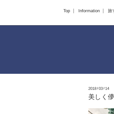
Top
Information
旅す
2018
03
14
/
/
美しく儚い時