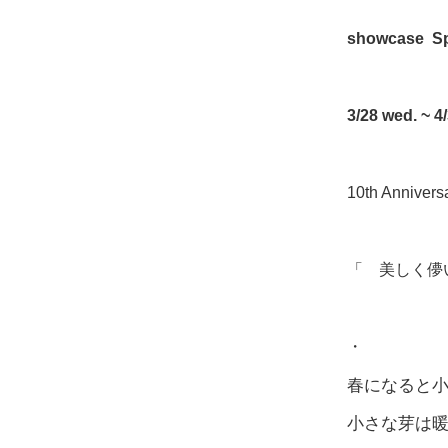
showcase Spi
3/28 wed. ~ 4
10th Annivers
「 美しく儚
・
春になると
小さな芽は