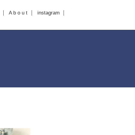
A b o u t
instagram