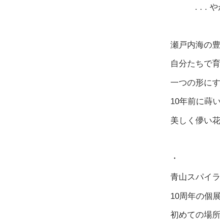
. . . 
瀬戸内海の
自分たちで
一つの形に
10年前に蒔
美しく儚い
・
青山スパイラ
10周年の個
初めての場