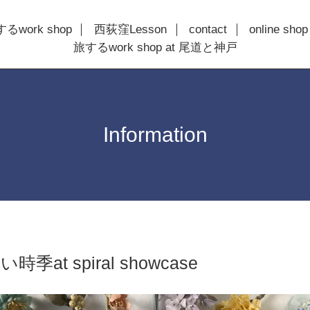
るwork shop
西荻窪Lesson
contact
online shop
旅するwork shop at 尾道と神戸
Information
季at spiral showcase