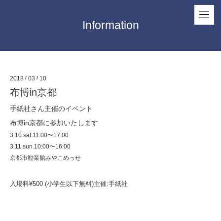
Information
2018
/
03
/
10
布博in京都
手紙社さん主催のイベント
布博in京都に参加いたします
3.10.sat.11:00〜17:00
3.11.sun.10:00〜16:00
京都市勧業館みやこめっせ
入場料¥500 (小学生以下無料)主催:手紙社